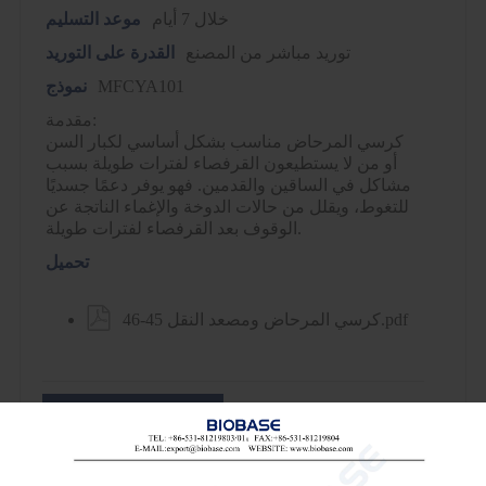
خلال 7 أيام
موعد التسليم
توريد مباشر من المصنع
القدرة على التوريد
MFCYA101
نموذج
مقدمة:
كرسي المرحاض مناسب بشكل أساسي لكبار السن
أو من لا يستطيعون القرفصاء لفترات طويلة بسبب
مشاكل في الساقين والقدمين. فهو يوفر دعمًا جسديًا
للتغوط، ويقلل من حالات الدوخة والإغماء الناتجة عن
الوقوف بعد القرفصاء لفترات طويلة.
تحميل

كرسي المرحاض ومصعد النقل 45-46.pdf

Email