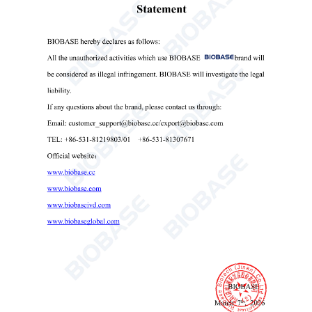
كرسي المرحاض MFCYA101
المعايير الفنية:
MFCYA101
نموذج
380~510 ملم
ارتفاع المقعد
100 كجم
سعة التحميل
570*465*(670~800)مم
الحجم الخارجي
0 مم
2
*7
30
*2
10
5
حجم العبوة
3.3 كجم
الوزن الصافي
4 كجم
الوزن الإجمالي