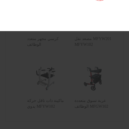
مصعد نقل MFYW201
كرسي مجهر متعدد
MFYW102
الوظائف
عربة تسوق متعددة
ماكينة ذات ناقل حركة
الوظائف MFGW102
يدوي MFYW102