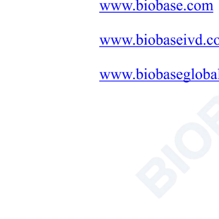
معدات التشخيص والعلاج الطبي
حلول متكاملة لأثاث المختبرات
+
المعدات العلاجية
التخليق بالميكروويف
حلول أجهزة التربة والنباتات
والبذور
حوض الاستحمام/الدائر
عداد خلايا الدم
محلل الكربون العضوي الكلي