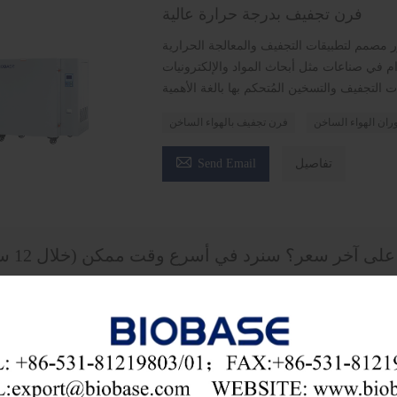
فرن تجفيف بدرجة حرارة عالية
 مصمم لتطبيقات التجفيف والمعالجة الحرارية
م في صناعات مثل أبحاث المواد والإلكترونيات
ران الهواء الساخن
فرن تجفيف بالهواء الساخن

تفاصيل
Send Email
ى آخر سعر؟ سنرد في أسرع وقت ممكن (خلال 12 ساعة)