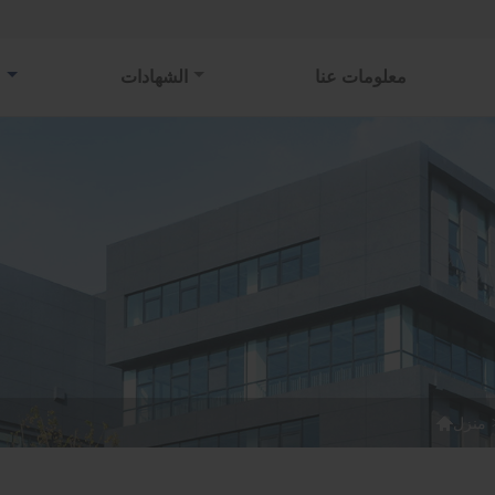
معلومات عنا
الشهادات
م

منزل