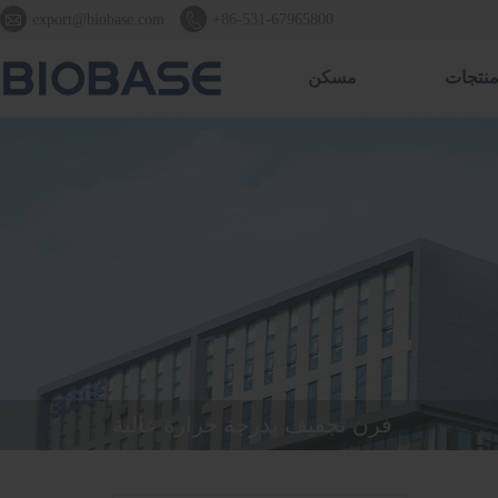


export@biobase.com
+86-531-67965800
نتجات
مسكن
فرن تجفيف بدرجة حرارة عالية