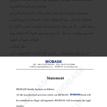
اتفاقياتنا وسياساتنا القانونية.
سيحتفظ مجموعة بايو بيس أيضًا ببيانات الاستخدام لأغراض
التحليل الداخلي. يتم الاحتفاظ ببيانات الاستخدام عمومًا لفترة
زمنية أقصر ، إلا في حالة استخدام هذه البيانات لتعزيز الأمان أو
لتحسين وظائف خدمتنا ، أو نحن ملزمون قانونًا بالاحتفاظ بهذه
البيانات لفترات أطول.
نقل البيانات
قد يتم نقل معلوماتك ، بما في ذلك البيانات الشخصية ، إلى
أجهزة الكمبيوتر الموجودة خارج ولايتك أو مقاطعتك أو بلدك أو
الولاية القضائية الحكومية الأخرى التي قد تختلف فيها قوانين
حماية البيانات عن تلك الموجودة في ولايتك القضائية.
إذا كنت متواجدًا خارج الصين واخترت تقديم معلومات إلينا ،
فيرجى ملاحظة أننا نقوم بنقل البيانات ، بما في ذلك البيانات
الشخصية ، إلى الصين ومعالجتها هناك.
موافقتك على سياسة الخصوصية هذه متبوعة بتقديمك لهذه
المعلومات تمثل موافقتك على هذا النقل.