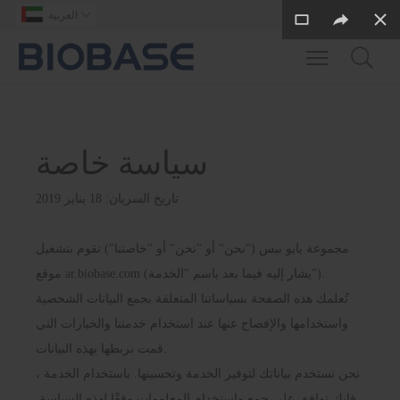

العربية
Toggle main m
سياسة خاصة
تاريخ السريان: 18 يناير 2019
مجموعة بايو بيس ("نحن" أو "نحن" أو "خاصتنا") تقوم بتشغيل
موقع ar.biobase.com (يشار إليه فيما بعد باسم "الخدمة").
تُعلمك هذه الصفحة بسياساتنا المتعلقة بجمع البيانات الشخصية
واستخدامها والإفصاح عنها عند استخدام خدمتنا والخيارات التي
قمت بربطها بهذه البيانات.
نحن نستخدم بياناتك لتوفير الخدمة وتحسينها. باستخدام الخدمة ،
فإنك توافق على جمع واستخدام المعلومات وفقًا لهذه السياسة.