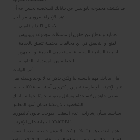
قد يكشف مجموعة بايو بيس عن بياناتك الشخصية بحسن نية أن
هذا الإجراء ضروري من أجل:
للامتثال لالتزام قانوني
لحماية والدفاع عن حقوق أو ممتلكات مجموعة بايو بيس
لمنع أو التحقيق في أي مخالفات محتملة تتعلق بالخدمة
لحماية السلامة الشخصية لمستخدمي الخدمة أو الجمهور
للحماية من المسؤولية القانونية
أمن البيانات
أمان بياناتك مهم بالنسبة لنا ولكن تذكر أنه لا توجد وسيلة نقل
عبر الإنترنت أو طريقة تخزين إلكتروني آمنة بنسبة 100٪. بينما
نسعى جاهدين لاستخدام وسائل مقبولة تجاريًا لحماية بياناتك
الشخصية ، لا يمكننا ضمان أمنها المطلق.
سياستنا بشأن إشارات "عدم التعقب" بموجب قانون كاليفورنيا
للحماية على الإنترنت (CalOPPA)
نحن لا ندعم خاصية "عدم التعقب" ("DNT"). عدم التعقب هو
تفضيل يمكنك تعيينه في متصفح الويب الخاص بك لإعلام مواقع