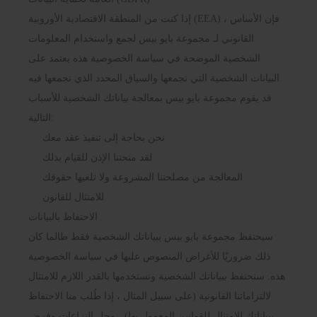
إذا كنت من المنطقة الاقتصادية الأوروبية (EEA) ، فإن الأساس
القانوني لـ مجموعة بايو بيس لجمع واستخدام المعلومات
الشخصية الموضحة في سياسة الخصوصية هذه يعتمد على
البيانات الشخصية التي نجمعها والسياق المحدد الذي نجمعها فيه.
قد يقوم مجموعة بايو بيس بمعالجة بياناتك الشخصية للأسباب
التالية:
نحن بحاجة إلى تنفيذ عقد معك
لقد منحتنا الإذن للقيام بذلك
المعالجة من مصلحتنا المشروعة ولا تلغيها حقوقك
للامتثال للقانون
الاحتفاظ بالبيانات
سيحتفظ مجموعة بايو بيس ببياناتك الشخصية فقط طالما كان
ذلك ضروريًا للأغراض المنصوص عليها في سياسة الخصوصية
هذه. سنحتفظ ببياناتك الشخصية ونستخدمها بالقدر اللازم للامتثال
لالتزاماتنا القانونية (على سبيل المثال ، إذا طُلب منا الاحتفاظ
ببياناتك للامتثال للقوانين المعمول بها) ، وحل النزاعات وفرض