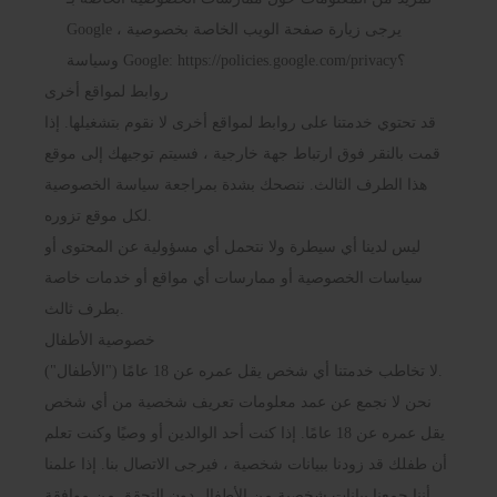
Google ، يرجى زيارة صفحة الويب الخاصة بخصوصية
https://policies.google.com/privacy؟
وسياسة Google:
روابط لمواقع أخرى
قد تحتوي خدمتنا على روابط لمواقع أخرى لا نقوم بتشغيلها. إذا
قمت بالنقر فوق ارتباط جهة خارجية ، فسيتم توجيهك إلى موقع
هذا الطرف الثالث. ننصحك بشدة بمراجعة سياسة الخصوصية
لكل موقع تزوره.
ليس لدينا أي سيطرة ولا نتحمل أي مسؤولية عن المحتوى أو
سياسات الخصوصية أو ممارسات أي مواقع أو خدمات خاصة
بطرف ثالث.
خصوصية الأطفال
لا تخاطب خدمتنا أي شخص يقل عمره عن 18 عامًا ("الأطفال").
نحن لا نجمع عن عمد معلومات تعريف شخصية من أي شخص
يقل عمره عن 18 عامًا. إذا كنت أحد الوالدين أو وصيًا وكنت تعلم
أن طفلك قد زودنا ببيانات شخصية ، فيرجى الاتصال بنا. إذا علمنا
أننا جمعنا بيانات شخصية من الأطفال دون التحقق من موافقة