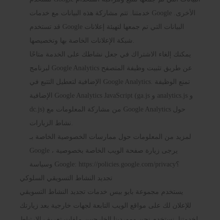
خدمتنا. تتم مشاركة هذه البيانات مع خدمات Google الأخرى.
قد تستخدم Google البيانات التي تم جمعها لتهيئة إعلانات
شبكة الإعلانات الخاصة بها وتخصيصها.
يمكنك إلغاء الاشتراك في جعل نشاطك على الخدمة متاحًا
لبرنامج Google Analytics عن طريق تثبيت وظيفة المتصفح
الإضافية لتعطيل التتبع في Google Analytics. تمنع الوظيفة
الإضافية Google Analytics JavaScript (ga.js و analytics.js و
dc.js) من مشاركة المعلومات مع Google Analytics حول
نشاط الزيارات.
لمزيد من المعلومات حول ممارسات الخصوصية الخاصة بـ
Google ، يرجى زيارة صفحة الويب الخاصة بخصوصية
https://policies.google.com/privacy؟
وسياسة Google:
تجديد النشاط التسويقي السلوكي
يستخدم مجموعة بايو بيس خدمات تجديد النشاط التسويقي
للإعلان لك على مواقع الويب التابعة لجهات خارجية بعد زيارتك
لخدمتنا. نستخدم نحن وموردينا الخارجيين ملفات تعريف الارتباط