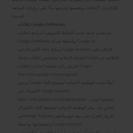
للإبلاغ عن الإعلانات وتحسينها وعرضها بناءً على زياراتك السابقة
لخدمتنا.
إعلانات Google (AdWords)
يتم تقديم خدمة تجديد النشاط التسويقي لبرنامج إعلانات
Google (AdWords) بواسطة شركة Google Inc.
يمكنك إلغاء الاشتراك في Google Analytics للإعلان على
الشبكة الإعلانية وتخصيص إعلانات شبكة Google الإعلانية عن
طريق زيارة صفحة إعدادات إعلانات Google:
http://www.google.com/settings/ads
توصي Google أيضًا بتثبيت الوظيفة الإضافية لمتصفح إلغاء
الاشتراك في Google Analytics -
- لمتصفح الويب
https://tools.google.com/dlpage/gaoptout
الخاص بك. توفر الوظيفة الإضافية لمتصفح إلغاء الاشتراك
في Google Analytics للزوار القدرة على منع جمع بياناتهم
واستخدامها بواسطة Google Analytics.
لمزيد من المعلومات حول ممارسات الخصوصية الخاصة بـ