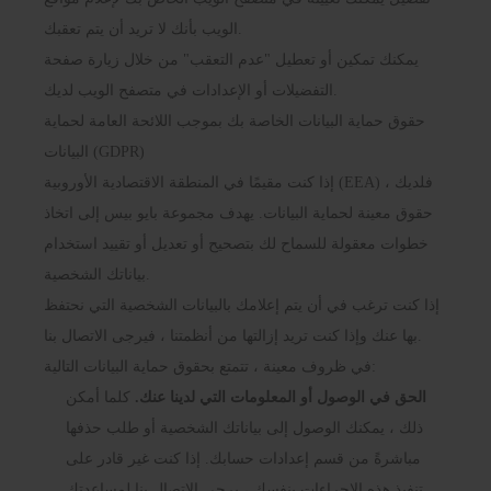
الويب بأنك لا تريد أن يتم تعقبك.
يمكنك تمكين أو تعطيل "عدم التعقب" من خلال زيارة صفحة
التفضيلات أو الإعدادات في متصفح الويب لديك.
حقوق حماية البيانات الخاصة بك بموجب اللائحة العامة لحماية
البيانات (GDPR)
إذا كنت مقيمًا في المنطقة الاقتصادية الأوروبية (EEA) ، فلديك
حقوق معينة لحماية البيانات. يهدف مجموعة بايو بيس إلى اتخاذ
خطوات معقولة للسماح لك بتصحيح أو تعديل أو تقييد استخدام
بياناتك الشخصية.
إذا كنت ترغب في أن يتم إعلامك بالبيانات الشخصية التي نحتفظ
بها عنك وإذا كنت تريد إزالتها من أنظمتنا ، فيرجى الاتصال بنا.
في ظروف معينة ، تتمتع بحقوق حماية البيانات التالية:
الحق في الوصول أو المعلومات التي لدينا عنك.
كلما أمكن
ذلك ، يمكنك الوصول إلى بياناتك الشخصية أو طلب حذفها
مباشرةً من قسم إعدادات حسابك. إذا كنت غير قادر على
تنفيذ هذه الإجراءات بنفسك ، يرجى الاتصال بنا لمساعدتك.