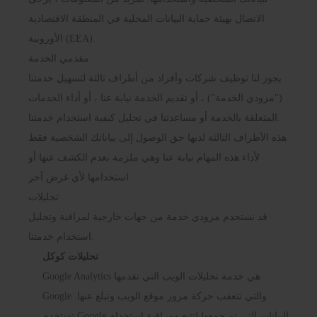
الاتصال بهيئة حماية البيانات المحلية في المنطقة الاقتصادية
الأوروبية (EEA).
مقدمي الخدمة
يجوز لنا توظيف شركات وأفراد من أطراف ثالثة لتسهيل خدمتنا
("مزودي الخدمة") ، أو تقديم الخدمة نيابة عنا ، أو أداء الخدمات
المتعلقة بالخدمة أو مساعدتنا في تحليل كيفية استخدام خدمتنا.
هذه الأطراف الثالثة لديها حق الوصول إلى بياناتك الشخصية فقط
لأداء هذه المهام نيابة عنا وهي ملزمة بعدم الكشف عنها أو
استخدامها لأي غرض آخر.
تحليلات
قد نستخدم مزودي خدمة من جهات خارجية لمراقبة وتحليل
استخدام خدمتنا.
تحليلات كوكل
Google Analytics هي خدمة تحليلات الويب التي تقدمها
Google والتي تتعقب حركة مرور موقع الويب وتبلغ عنها.
تستخدم Google البيانات التي تم جمعها لتتبع ومراقبة استخدام