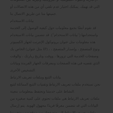
التي قد تهمك. يمكنك اختيار عدم تلقي أي من هذه الاتصالات أو
جميعها منا عن طريق الاتصال بنا.
بيانات الاستخدام
قد نقوم أيضًا بجمع معلومات حول كيفية الوصول إلى الخدمة
واستخدامها ("بيانات الاستخدام"). قد تتضمن بيانات الاستخدام
هذه معلومات مثل عنوان بروتوكول الإنترنت لجهاز الكمبيوتر
الخاص بك (مثل عنوان IP) ، ونوع المتصفح ، وإصدار المتصفح ،
وصفحات الخدمة التي تزورها ، ووقت وتاريخ زيارتك ، والوقت
الذي تقضيه في هذه الصفحات ومعرفات الجهاز الفريدة وبيانات
التشخيص الأخرى.
بيانات التتبع وملفات تعريف الارتباط
نحن نستخدم ملفات تعريف الارتباط وتقنيات التتبع المماثلة لتتبع
النشاط على خدمتنا ونحتفظ بمعلومات معينة.
ملفات تعريف الارتباط هي ملفات تحتوي على كمية صغيرة من
البيانات التي قد تتضمن معرفًا فريدًا مجهول الهوية. يتم إرسال
ملفات تعريف الارتباط إلى متصفحك من موقع ويب وتخزينها