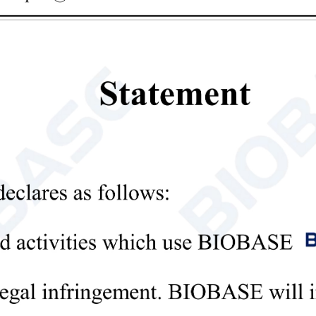
ى آخر سعر؟ سنرد في أسرع وقت ممكن (خلال 12 ساعة)