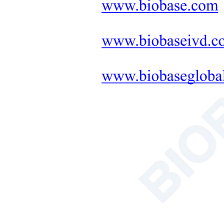
معدات التشخيص والعلاج الطبي
حلول متكاملة لأثاث المختبرات
+
المعدات العلاجية
التخليق بالميكروويف
حلول أجهزة التربة والنباتات
والبذور
حوض الاستحمام/الدائر
عداد خلايا الدم
محلل الكربون العضوي الكلي