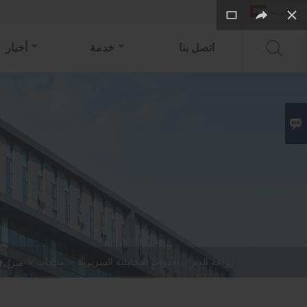

العربية
اتصل بنا
خدمة
أخبار


زراعة الدم
>
الأدوات التحليلية السريرية
>
منتجات
>
منزل