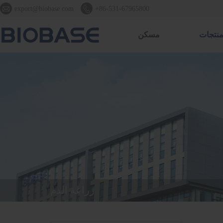


export@biobase.com
+86-531-67965800
نتجات
مسكن
زراعة الدم