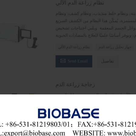
نظام زراعة الدم الآلي
ثابتة، ونظام خلط متذبذب، ونظام كشف، ونظام
لمستمرة، يُمكّن هذا النظام من الكشف السريع
سوائل الجسم المعقمة. ويلبي احتياجات تشخيص
جهاز تحليل زراعة الدم
نظام زراعة الدم الآلي

تفاصيل
Send Email
زجاجة زراعة الدم
سببة للأمراض في الدم السريري وسوائل الجسم
المعقمة الأخرى.
مورد زجاجات زراعة الدم
زجاجة زراعة الدم

تفاصيل
Send Email