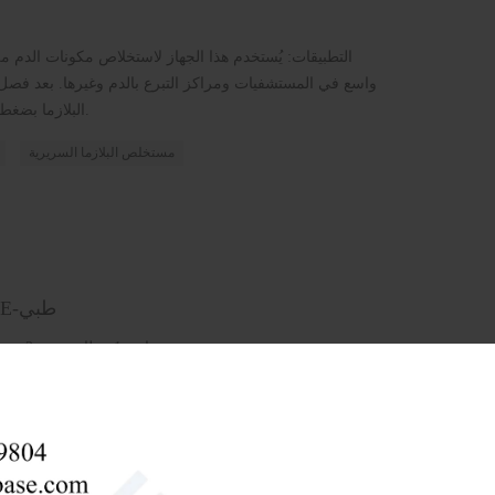
التطبيقات: يُستخدم هذا الجهاز لاستخلاص مكونات الدم 
واسع في المستشفيات ومراكز التبرع بالدم وغيرها. بعد فصل
البلازما بضغط مكونات الدم المختلفة من الأعلى إلى الأسفل.
مستخلص البلازما السريرية
مستخرج بلازما الدم قاعدة حيوية BPE-طبي
سمات: 1. نظام يدوي 2. سهولة مراقبة انفصال خلايا الدم الحمراء والبلازما
مستخرج البلازما ال