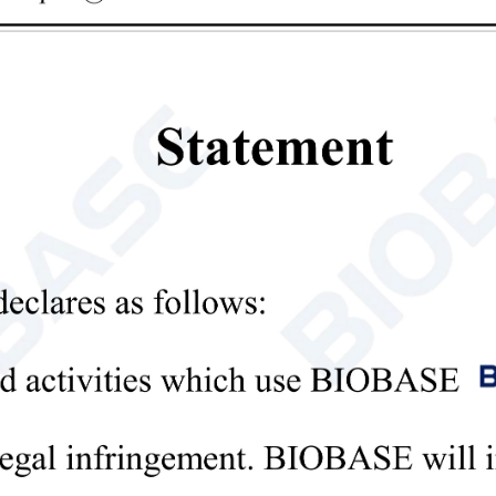
ى آخر سعر؟ سنرد في أسرع وقت ممكن (خلال 12 ساعة)