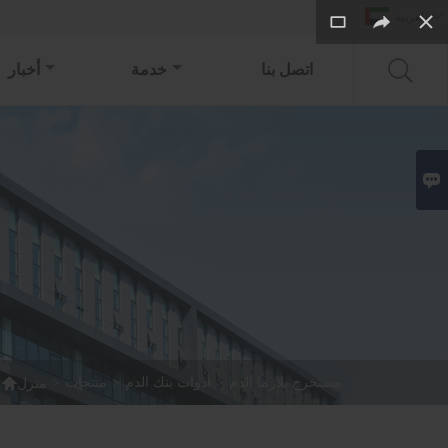

العربية
اتصل بنا
خدمة
أخبار


مستخرج بلازما الدم
>
أدوات بنك الدم
>
منتجات
>
منزل