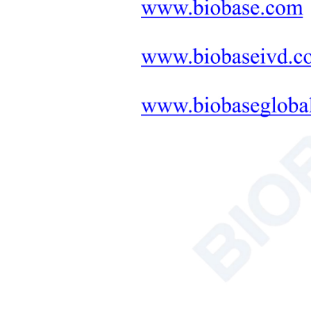
معدات التشخيص والعلاج الطبي
حلول متكاملة لأثاث المختبرات
+
المعدات العلاجية
التخليق بالميكروويف
حلول أجهزة التربة والنباتات
والبذور
حوض الاستحمام/الدائر
عداد خلايا الدم
محلل الكربون العضوي الكلي