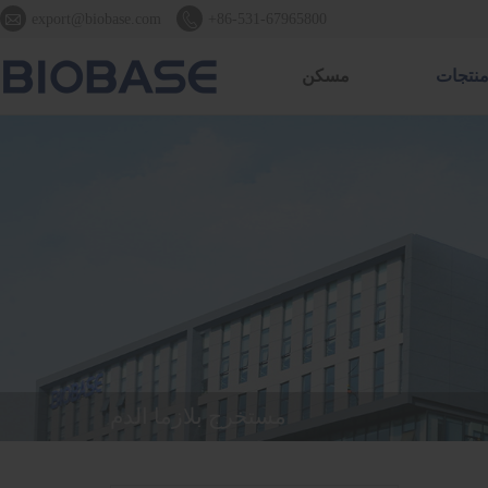


export@biobase.com
+86-531-67965800
نتجات
مسكن
مستخرج بلازما الدم