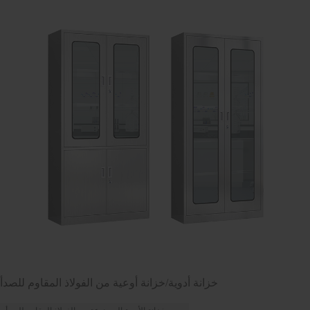
خزانة أدوية/خزانة أوعية من الفولاذ المقاوم للصدأ