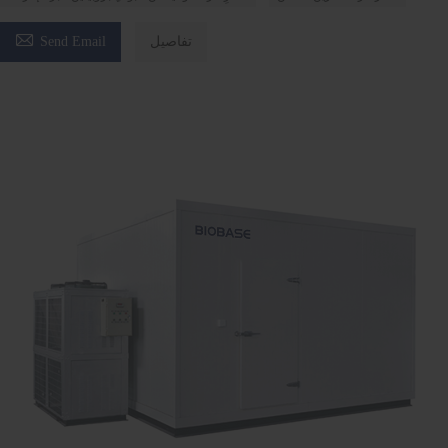

تفاصيل
Send Email