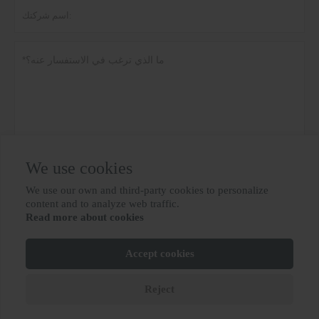
We use cookies
سياسة خاصة
تقدم
We use our own and third-party cookies to personalize

content and to analyze web traffic.
Read more about cookies
المزيد من الخدمات
Accept cookies
Lu ICP رقم 10012694-31
حقوق الطبع والنشر © BIOBASE GROUP
Reject






