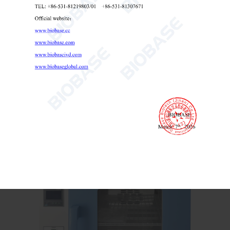
معقم الهواء الساخن لديها-T30II لديها-T70II لديها-T140II لديها-T240II
معقم الهواء الساخن

تفاصيل
Send Email