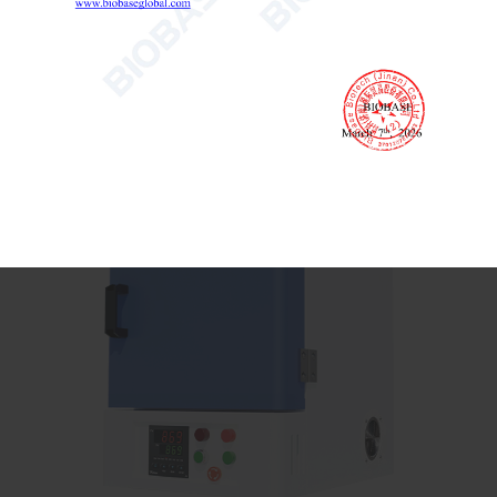

تفاصيل
Send Email