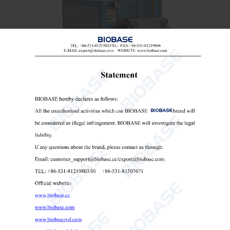
فرن يعمل بنظام التفريغ الهوائي سعة 7.2 لتر
فرن تفريغ عالي الحرارة
فرن ذو جو فراغي
فرن معالجة حرارية فراغية معملية