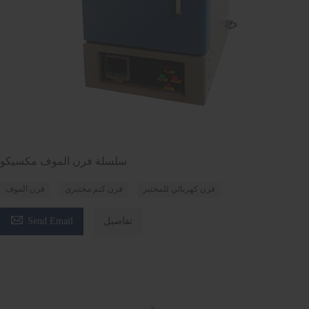
سلسلة فرن الموف مكسيكو
فرن كهربائي للمختبر
فرن كتم مختبري
فرن الموف

تفاصيل
Send Email