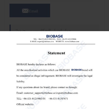

Email
جهاز اختبار التفكك بي بي جيه-2
سمات:
1. نظام ذو سلتين لاختبار التفكك المتزامن.
2. سلتان مستقلتان تُمكّنان من إجراء تجارب متوازية.
3. تقوم أجهزة استشعار درجة الحرارة الإلكترونية بمراقبة
وعرض درجات حرارة حمام الماء والوعاء في الوقت
الفعلي.
4. التحكم التلقائي في درجة الحرارة عند 37.0 درجة مئوية
(متوافق مع دستور الأدوية) مع إعدادات مسبقة قابلة
للتخصيص.
5. مدة دورة الرفع القابلة للبرمجة (الافتراضي: 15 دقيقة؛